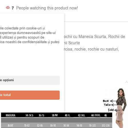
7
People watching this product now!
ile colectate prin cookie-uri și
SKU:
11e141360
i experiența dumneavoastră pe site-ul
Categorii:
Rochii
,
Rochii Casual
,
Rochii cu Maneca Scurta
,
Rochii de
 utilizați și pentru scopuri de
ica noastră de confidențialitate și puteți
Primavara - Vara
,
Rochii de zi
,
Rochii Scurte
Etichete:
crem
,
maneca scurta
,
narcisa
,
rochie
,
rochie cu nasturi
,
rochie scurta
,
scurta
Share:
e opțiuni
Descriere
e totul