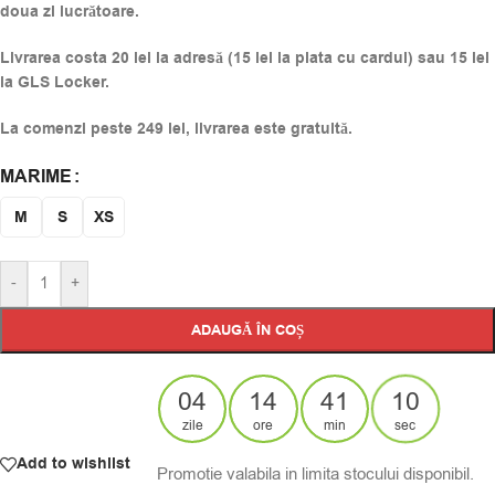
doua zi lucrătoare.
Livrarea costa 20 lei la adresă (15 lei la plata cu cardul) sau 15 lei
la GLS Locker.
La comenzi peste 249 lei, livrarea este gratuită.
MARIME
Alternative:
M
S
XS
-
+
ADAUGĂ ÎN COȘ
04
14
41
09
zile
ore
min
sec
Add to wishlist
Promotie valabila in limita stocului disponibil.