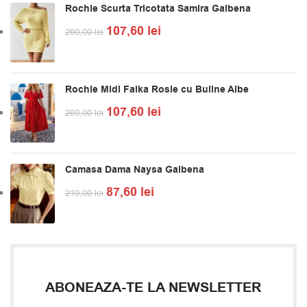
Rochie Scurta Tricotata Samira Galbena
107,60
lei
269,00
lei
Rochie Midi Falka Rosie cu Buline Albe
107,60
lei
269,00
lei
Camasa Dama Naysa Galbena
87,60
lei
219,00
lei
ABONEAZA-TE LA NEWSLETTER