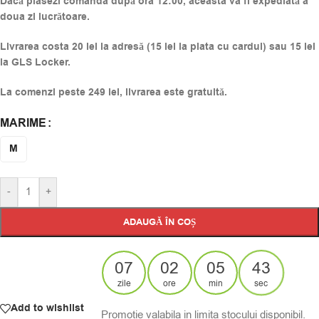
Dacă plasezi comanda după ora 12:00, aceasta va fi expediată a
doua zi lucrătoare.
Livrarea costa 20 lei la adresă (15 lei la plata cu cardul) sau 15 lei
la GLS Locker.
La comenzi peste 249 lei, livrarea este gratuită.
MARIME
Alternative:
M
-
+
ADAUGĂ ÎN COȘ
07
02
05
43
zile
ore
min
sec
Add to wishlist
Promotie valabila in limita stocului disponibil.