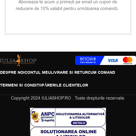
Aboneaza-te acum și primești pe email un cupon de
reducere de 10% valabil pentru următoarea comandă.
DESPRE NOI
CONTUL MEU
LIVRARE SI RETUR
CUM COMAND
TERMENI SI CONDITII
PĂRERILE CLIENTELOR
Copyright
2024 IULIASHOP.RO . Toate drepturile rezervate.