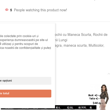
5
People watching this product now!
SKU:
14c151719
Categorii:
Rochii
,
Rochii Casual
,
Rochii cu Maneca Scurta
,
Rochii de
ile colectate prin cookie-uri și
Primavara - Vara
,
Rochii de zi
,
Rochii Lungi
i experiența dumneavoastră pe site-ul
 utilizați și pentru scopuri de
Etichete:
cu Print
,
floral
,
Lorina Neagra
,
maneca scurta
,
Multicolor
,
ica noastră de confidențialitate și puteți
rochie
,
Rochie Lunga
Share:
Descriere
e opțiuni
e totul