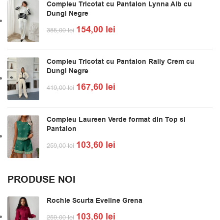
Compleu Tricotat cu Pantalon Lynna Alb cu
Dungi Negre
154,00
lei
385,00
lei
Compleu Tricotat cu Pantalon Rally Crem cu
Dungi Negre
167,60
lei
419,00
lei
Compleu Laureen Verde format din Top si
Pantalon
103,60
lei
259,00
lei
PRODUSE NOI
Rochie Scurta Eveline Grena
103,60
lei
259,00
lei