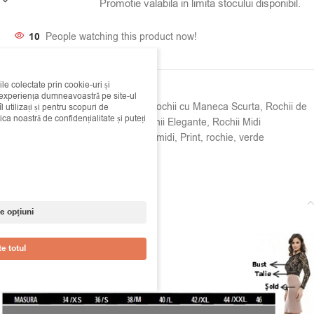
Promotie valabila in limita stocului disponibil.
10
People watching this product now!
ile colectate prin cookie-uri și
SKU:
00g147167
i experiența dumneavoastră pe site-ul
Categorii:
Rochii
,
Rochii Casual
,
Rochii cu Maneca Scurta
,
Rochii de
 utilizați și pentru scopuri de
ica noastră de confidențialitate și puteți
Primavara - Vara
,
Rochii de zi
,
Rochii Elegante
,
Rochii Midi
Etichete:
alba
,
castenia
,
cu
,
floral
,
midi
,
Print
,
rochie
,
verde
Share:
Descriere
e opțiuni
l
e totul