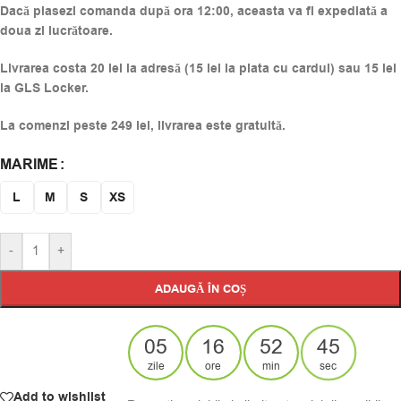
Dacă plasezi comanda după ora 12:00, aceasta va fi expediată a
doua zi lucrătoare.
Livrarea costa 20 lei la adresă (15 lei la plata cu cardul) sau 15 lei
la GLS Locker.
La comenzi peste 249 lei, livrarea este gratuită.
MARIME
Alternative:
L
M
S
XS
-
+
ADAUGĂ ÎN COȘ
05
16
52
44
zile
ore
min
sec
Add to wishlist