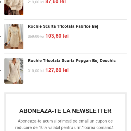
87,60
lei
219,00
lei
Rochie Scurta Tricotata Fabrice Bej
103,60
lei
259,00
lei
Rochie Tricotata Scurta Pepgan Bej Deschis
127,60
lei
319,00
lei
ABONEAZA-TE LA NEWSLETTER
Aboneaza-te acum și primești pe email un cupon de
reducere de 10% valabil pentru următoarea comandă.