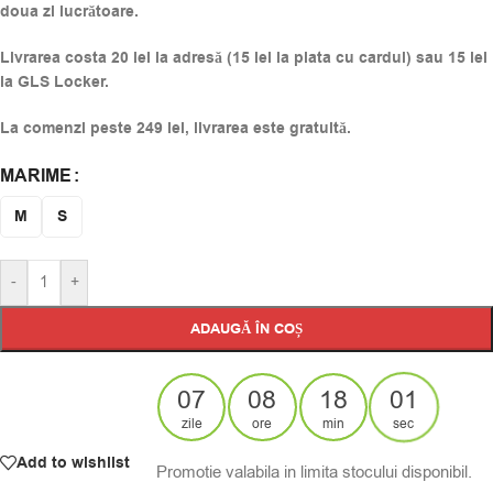
doua zi lucrătoare.
Livrarea costa 20 lei la adresă (15 lei la plata cu cardul) sau 15 lei
la GLS Locker.
La comenzi peste 249 lei, livrarea este gratuită.
MARIME
Alternative:
M
S
-
+
ADAUGĂ ÎN COȘ
07
08
18
01
zile
ore
min
sec
Add to wishlist
Promotie valabila in limita stocului disponibil.