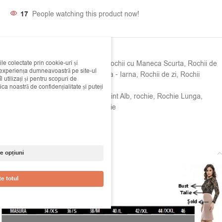
17
People watching this product now!
SKU:
12d140716
ile colectate prin cookie-uri și
Categorii:
Rochii
,
Rochii Casual
,
Rochii cu Maneca Scurta
,
Rochii de
i experiența dumneavoastră pe site-ul
Primavara - Vara
,
Rochii de Toamna - Iarna
,
Rochii de zi
,
Rochii
 utilizați și pentru scopuri de
Elegante
,
Rochii Lungi
ica noastră de confidențialitate și puteți
Etichete:
lunga
,
maneca scurta
,
Print Alb
,
rochie
,
Rochie Lunga
,
rochie lunga rosie
,
rochie rosie
,
rosie
Share:
Descriere
e opțiuni
e totul