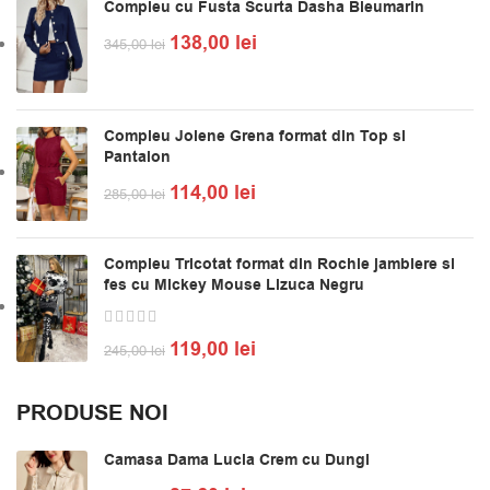
Compleu cu Fusta Scurta Dasha Bleumarin
138,00
lei
345,00
lei
Compleu Jolene Grena format din Top si
Pantalon
114,00
lei
285,00
lei
Compleu Tricotat format din Rochie jambiere si
fes cu Mickey Mouse Lizuca Negru
119,00
lei
245,00
lei
PRODUSE NOI
Camasa Dama Lucia Crem cu Dungi