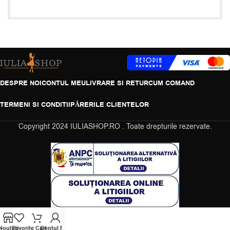
DESPRE NOI
CONTUL MEU
LIVRARE SI RETUR
CUM COMAND
TERMENI SI CONDITII
PĂRERILE CLIENTELOR
Copyright
2024 IULIASHOP.RO . Toate drepturile rezervate.
Noutati
Favorite
Cart
Contul Meu