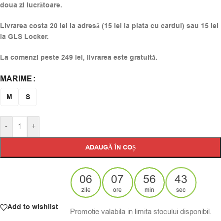
doua zi lucrătoare.
Livrarea costa 20 lei la adresă (15 lei la plata cu cardul) sau 15 lei
la GLS Locker.
La comenzi peste 249 lei, livrarea este gratuită.
MARIME
Alternative:
M
S
-
+
ADAUGĂ ÎN COȘ
06
07
56
43
zile
ore
min
sec
Add to wishlist
Promotie valabila in limita stocului disponibil.