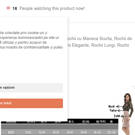
16
People watching this product now!
SKU:
06b147143
ile colectate prin cookie-uri și
i experiența dumneavoastră pe site-ul
Categorii:
Rochii
,
Rochii Casual
,
Rochii cu Maneca Scurta
,
Rochii de
 utilizați și pentru scopuri de
Primavara - Vara
,
Rochii de zi
,
Rochii Elegante
,
Rochii Lungi
,
Rochii
ica noastră de confidențialitate și puteți
Midi
Etichete:
cerisia
,
lunga
,
rochie
,
roz
Share:
Descriere
e opțiuni
e totul