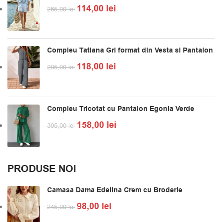
114,00
lei
285,00
lei
Compleu Tatiana Gri format din Vesta si Pantalon
118,00
lei
295,00
lei
Compleu Tricotat cu Pantalon Egonia Verde
158,00
lei
395,00
lei
PRODUSE NOI
Camasa Dama Edelina Crem cu Broderie
98,00
lei
245,00
lei