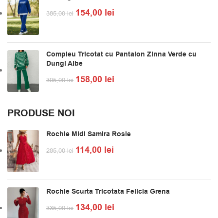
154,00
lei
385,00
lei
Compleu Tricotat cu Pantalon Zinna Verde cu
Dungi Albe
158,00
lei
395,00
lei
PRODUSE NOI
Rochie Midi Samira Rosie
114,00
lei
285,00
lei
Rochie Scurta Tricotata Felicia Grena
134,00
lei
335,00
lei