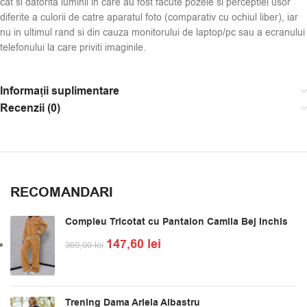
cat si datorita luminii in care au fost facute pozele si perceptiei usor
diferite a culorii de catre aparatul foto (comparativ cu ochiul liber), iar
nu in ultimul rand si din cauza monitorului de laptop/pc sau a ecranului
telefonului la care priviti imaginile.
Informații suplimentare
Recenzii (0)
RECOMANDARI
Compleu Tricotat cu Pantalon Camila Bej Inchis
147,60
lei
369,00
lei
Trening Dama Ariela Albastru