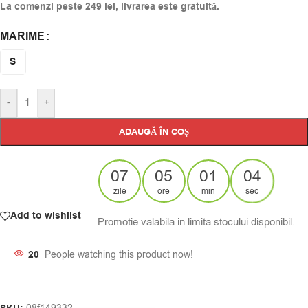
La comenzi peste 249 lei, livrarea este gratuită.
MARIME
Alternative:
S
-
+
ADAUGĂ ÎN COȘ
07
05
01
04
zile
ore
min
sec
Add to wishlist
Promotie valabila in limita stocului disponibil.
20
People watching this product now!