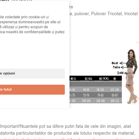
SKU:
08f149332
Categorii:
Bluze si Camasi
,
Pulovere
Etichete:
Ayleen
,
bej
,
maneca lunga
,
pulover
,
Pulover Tricotat
,
tricotat
ile colectate prin cookie-uri și
i experiența dumneavoastră pe site-ul
Share:
 utilizați și pentru scopuri de
ica noastră de confidențialitate și puteți
Descriere
e opțiuni
e totul
Important!Nuantele pot sa difere putin fata de cele din imagini, atat
datorita particularitatilor de productie ale lotului respectiv de material,