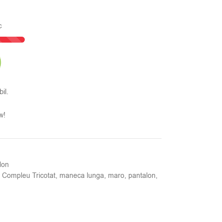
c
il.
w!
lon
Compleu Tricotat
,
maneca lunga
,
maro
,
pantalon
,