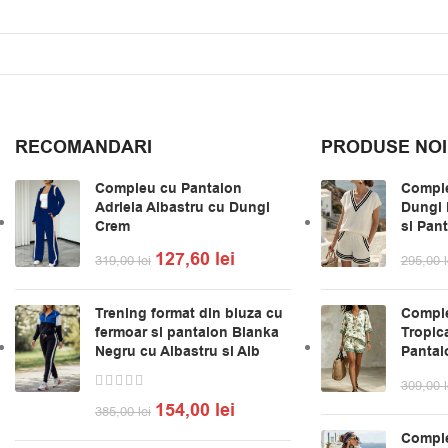
RECOMANDARI
PRODUSE NOI
Compleu cu Pantalon
Comple
Adriela Albastru cu Dungi
Dungi 
Crem
si Pan
127,60
lei
319,00
lei
295,00
l
Trening format din bluza cu
Comple
fermoar si pantalon Bianka
Tropica
Negru cu Albastru si Alb
Pantal
309,00
l
154,00
lei
385,00
lei
Comple