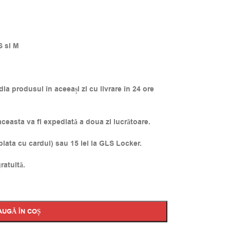
S si M
a produsul în aceeași zi cu livrare în 24 ore
easta va fi expediată a doua zi lucrătoare.
 plata cu cardul) sau 15 lei la GLS Locker.
ratuită.
AUGĂ ÎN COȘ