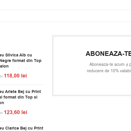
ABONEAZA-TE
u Silvica Alb cu
Negre format din Top
Aboneaza-te acum și p
talon
reducere de 10% valabi
118,00
lei
ei
u Arlete Bej cu Print
l format din Top si
on
123,60
lei
ei
u Clarice Bej cu Print