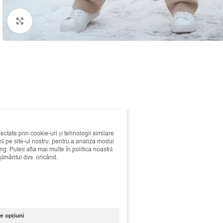
Click to enlarge
lectate prin cookie-uri și tehnologii similare
 pe site-ul nostru, pentru a analiza modul
ing. Puteți afla mai multe în politica noastră
mțământul dvs. oricând.
e opțiuni