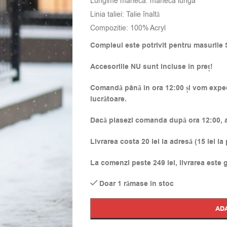
Lungime maneca: maneca lunga
Linia taliei: Talie înaltă
Compozitie: 100% Acryl
Compleul este potrivit pentru masurile 
Accesoriile NU sunt incluse în preț!
Comandă până în ora 12:00 și vom expedi
lucrătoare.
Dacă plasezi comanda după ora 12:00, ac
Livrarea costa 20 lei la adresă (15 lei la
La comenzi peste 249 lei, livrarea este g
Doar 1 rămase în stoc
Alternative:
AD