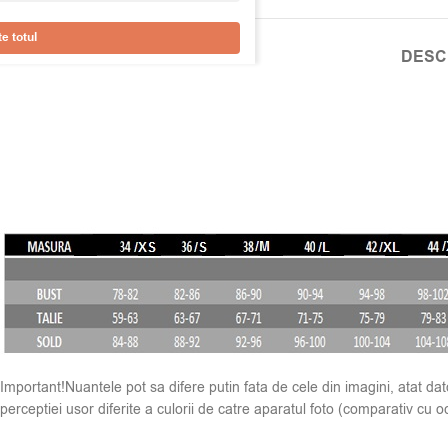
e totul
DESC
Important!Nuantele pot sa difere putin fata de cele din imagini, atat dator
perceptiei usor diferite a culorii de catre aparatul foto (comparativ cu oc