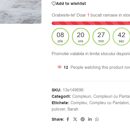
Add to wishlist
Grabeste-te! Doar
1
bucati ramase in sto
08
20
27
41
zile
ore
min
sec
Promotie valabila in limita stocului disponib
12
People watching this product no
SKU:
13e149696
Categorii:
Compleuri
,
Compleuri cu Panta
Etichete:
Compleu
,
Compleu cu Pantalon
,
pulover
,
Sarah
Share: