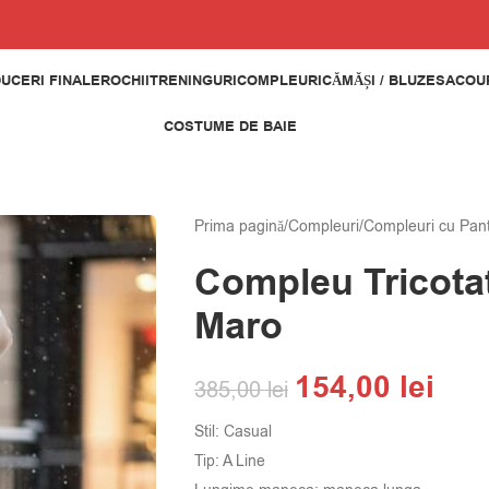
UCERI FINALE
ROCHII
TRENINGURI
COMPLEURI
CĂMĂȘI / BLUZE
SACOUR
COSTUME DE BAIE
Prima pagină
/
Compleuri
/
Compleuri cu Pan
Compleu Tricota
Maro
154,00
lei
385,00
lei
Stil: Casual
Tip: A Line