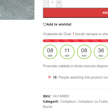
-
+
AD
Add to wishlist
Grabeste-te! Doar
1
bucati ramase in sto
08
11
08
35
zile
ore
min
sec
Promotie valabila in limita stocului disponib
15
People watching this product no
SKU:
14c148883
Categorii:
Compleuri
,
Compleuri cu Fusta
Rochii