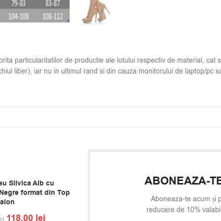
ita particularitatilor de productie ale lotului respectiv de material, cat s
hiul liber), iar nu in ultimul rand si din cauza monitorului de laptop/pc sa
ABONEAZA-TE
u Silvica Alb cu
Negre format din Top
Aboneaza-te acum și p
talon
reducere de 10% valabi
118,00
lei
ei