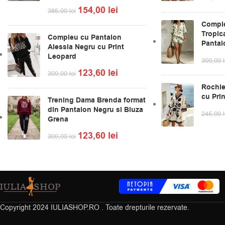
154,00
lei
385,00
lei
Comple
Tropica
Compleu cu Pantalon
Pantal
Alessia Negru cu Print
Leopard
309,00
l
123,60
lei
309,00
lei
Rochie
cu Prin
Trening Dama Brenda format
din Pantalon Negru si Bluza
245,00
l
Grena
123,60
lei
309,00
lei
Copyright
2024 IULIASHOP.RO . Toate drepturile rezervate.