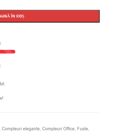
AUGĂ ÎN COȘ
c
il.
w!
,
Compleuri elegante
,
Compleuri Office
,
Fuste
,