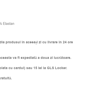
% Elastan
a produsul în aceeași zi cu livrare în 24 ore
easta va fi expediată a doua zi lucrătoare.
 plata cu cardul) sau 15 lei la GLS Locker.
ratuită.