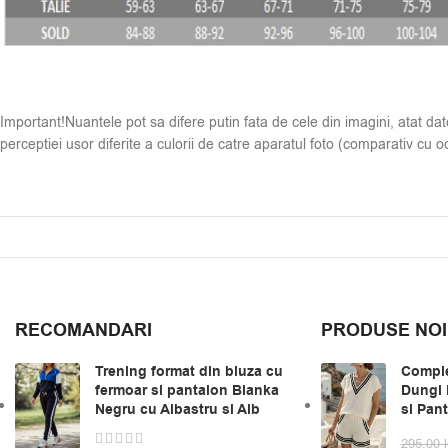
Important!Nuantele pot sa difere putin fata de cele din imagini, atat dator
perceptiei usor diferite a culorii de catre aparatul foto (comparativ cu oc
RECOMANDARI
PRODUSE NOI
Trening format din bluza cu
Comple
fermoar si pantalon Bianka
Dungi 
Negru cu Albastru si Alb
si Pan
295,00
l