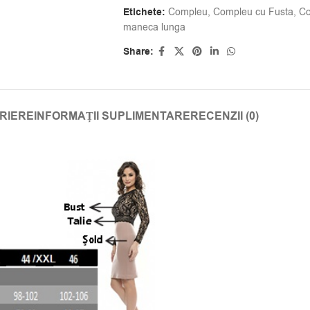
Etichete:
Compleu
,
Compleu cu Fusta
,
Co
maneca lunga
Share:
RIERE
INFORMAȚII SUPLIMENTARE
RECENZII (0)