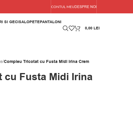
DESPRE NOI
CONTUL MEU
I SI GECI
SALOPETE
PANTALONI
0,00
LEI
te
/
Compleu Tricotat cu Fusta Midi Irina Crem
 cu Fusta Midi Irina