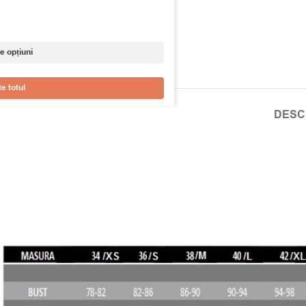
e opțiuni
e totul
DESC