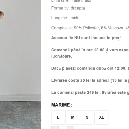
Linia taliei: Talie înaltă
Forma tiv: dreapta
Lungime : midi
Compozitie:
90% Poliester, 6% Vascoza, 4
Accesoriile NU sunt incluse în preț!
Comandă până în ora 12:00 și vom expedi
lucrătoare.
Dacă plasezi comanda după ora 12:00, ac
Livrarea costa 20 lei la adresă (15 lei la
La comenzi peste 249 lei, livrarea este g
MARIME
Alternative:
L
M
S
XL