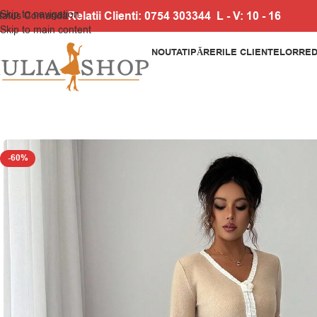
Skip to navigation
Relatii Clienti: 0754 303344 L - V: 10 - 16
tatus Comanda
Skip to main content
NOUTATI
PĂRERILE CLIENTELOR
RED
-60%