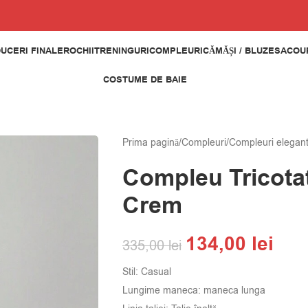
UCERI FINALE
ROCHII
TRENINGURI
COMPLEURI
CĂMĂȘI / BLUZE
SACOUR
COSTUME DE BAIE
Prima pagină
/
Compleuri
/
Compleuri elegan
Compleu Tricotat
Crem
134,00
lei
335,00
lei
Stil: Casual
Lungime maneca: maneca lunga