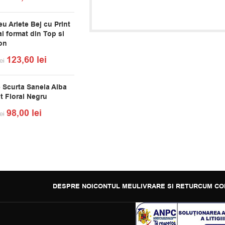
u Arlete Bej cu Print
l format din Top si
on
123,60
lei
ei
 Scurta Sanela Alba
t Floral Negru
98,00
lei
ei
DESPRE NOI
CONTUL MEU
LIVRARE SI RETUR
CUM CO