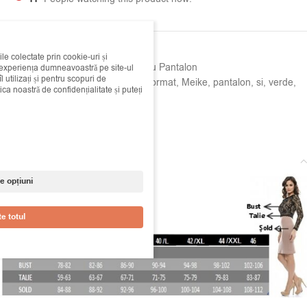
SKU:
08c147332
ile colectate prin cookie-uri și
Categorii:
Compleuri
,
Compleuri cu Pantalon
i experiența dumneavoastră pe site-ul
 utilizați și pentru scopuri de
Etichete:
albastru
,
Compleu
,
din
,
format
,
Meike
,
pantalon
,
si
,
verde
,
ica noastră de confidențialitate și puteți
vesta
Share:
Descriere
e opțiuni
e totul