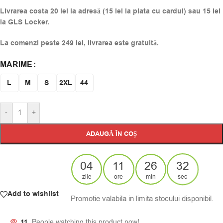
Livrarea costa 20 lei la adresă (15 lei la plata cu cardul) sau 15 lei
la GLS Locker.
La comenzi peste 249 lei, livrarea este gratuită.
MARIME
Alternative:
L
M
S
2XL
44
-
+
ADAUGĂ ÎN COȘ
04
11
26
32
zile
ore
min
sec
Add to wishlist
Promotie valabila in limita stocului disponibil.
11
People watching this product now!