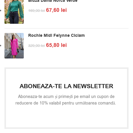
Bluza Dama Norca Verde
67,60
lei
169,00
lei
Rochie Midi Felynne Ciclam
65,80
lei
329,00
lei
ABONEAZA-TE LA NEWSLETTER
Aboneaza-te acum și primești pe email un cupon de
reducere de 10% valabil pentru următoarea comandă.