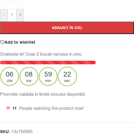
-
+
ADAUGĂ ÎN COȘ
Add to wishlist
Grabeste-te! Doar
2
bucati ramase in stoc
06
08
59
22
zile
ore
min
sec
Promotie valabila in limita stocului disponibil.
11
People watching this product now!
SKU:
13c150990