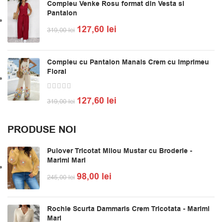
Compleu Venke Rosu format din Vesta si
Pantalon
127,60
lei
319,00
lei
Compleu cu Pantalon Manais Crem cu Imprimeu
Floral
127,60
lei
319,00
lei
PRODUSE NOI
Pulover Tricotat Milou Mustar cu Broderie -
Marimi Mari
98,00
lei
245,00
lei
Rochie Scurta Dammaris Crem Tricotata - Marimi
Mari