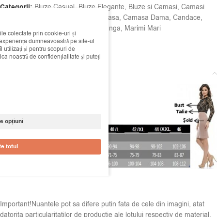
Categorii:
Bluze Casual
,
Bluze Elegante
,
Bluze si Camasi
,
Camasi
Etichete:
Bluza
,
Bluza Dama
,
Camasa
,
Camasa Dama
,
Candace
,
Funda Neagra
,
galbena
,
maneca lunga
,
Marimi Mari
ile colectate prin cookie-uri și
i experiența dumneavoastră pe site-ul
Share:
 utilizați și pentru scopuri de
ica noastră de confidențialitate și puteți
Descriere
e opțiuni
e totul
Important!Nuantele pot sa difere putin fata de cele din imagini, atat
datorita particularitatilor de productie ale lotului respectiv de material,