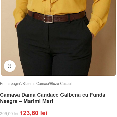
Click to enlarge
Prima pagină
/
Bluze si Camasi
/
Bluze Casual
Camasa Dama Candace Galbena cu Funda
Neagra – Marimi Mari
123,60
lei
309,00
lei