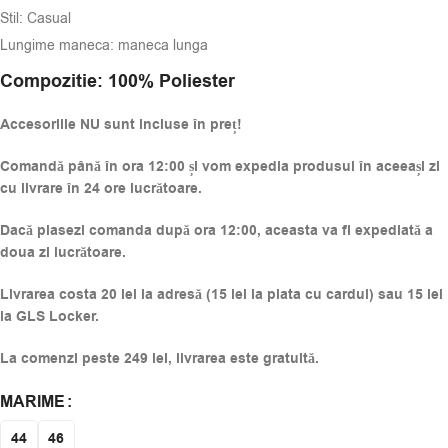
Stil: Casual
Lungime maneca: maneca lunga
Compozitie:
100% Poliester
Accesoriile NU sunt incluse în preț!
Comandă până în ora 12:00 și vom expedia produsul în aceeași zi
cu livrare în 24 ore lucrătoare.
Dacă plasezi comanda după ora 12:00, aceasta va fi expediată a
doua zi lucrătoare.
Livrarea costa 20 lei la adresă (15 lei la plata cu cardul) sau 15 lei
la GLS Locker.
La comenzi peste 249 lei, livrarea este gratuită.
MARIME
Alternative:
44
46