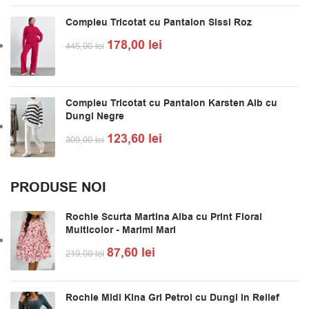
Compleu Tricotat cu Pantalon Sissi Roz
178,00
lei
445,00
lei
Compleu Tricotat cu Pantalon Karsten Alb cu
Dungi Negre
123,60
lei
309,00
lei
PRODUSE NOI
Rochie Scurta Martina Alba cu Print Floral
Multicolor - Marimi Mari
87,60
lei
219,00
lei
Rochie Midi Kina Gri Petrol cu Dungi in Relief