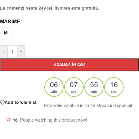
La comenzi peste 249 lei, livrarea este gratuită.
MARIME
Alternative:
M
-
+
ADAUGĂ ÎN COȘ
06
07
55
16
zile
ore
min
sec
Add to wishlist
Promotie valabila in limita stocului disponibil.
16
People watching this product now!