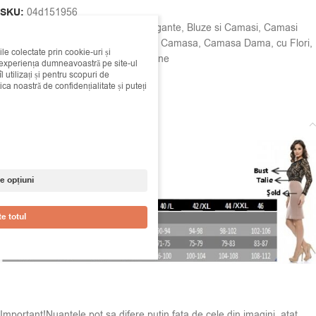
SKU:
04d151956
Categorii:
Bluze Casual
,
Bluze Elegante
,
Bluze si Camasi
,
Camasi
Etichete:
alba
,
Bluza
,
Bluza Dama
,
Camasa
,
Camasa Dama
,
cu Flori
,
ile colectate prin cookie-uri și
cu Print Floral
,
maneca scurta
,
sebine
i experiența dumneavoastră pe site-ul
 utilizați și pentru scopuri de
Share:
ica noastră de confidențialitate și puteți
Descriere
e opțiuni
e totul
Important!Nuantele pot sa difere putin fata de cele din imagini, atat