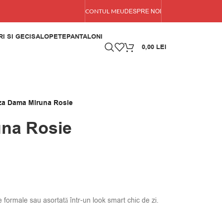
DESPRE NOI
CONTUL MEU
I SI GECI
SALOPETE
PANTALONI
0,00
LEI
za Dama Miruna Rosie
una Rosie
e formale sau asortată într-un look smart chic de zi.