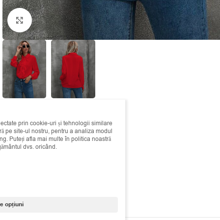
Click to enlarge
lectate prin cookie-uri și tehnologii similare
 pe site-ul nostru, pentru a analiza modul
ing. Puteți afla mai multe în politica noastră
mțământul dvs. oricând.
e opțiuni