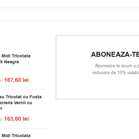
ABONEAZA-TE
 Midi Tricotata
k Neagra
Aboneaza-te acum și p
reducere de 10% valabi
167,60
lei
ei
u Tricotat cu Fusta
niella Vernil cu
i
163,60
lei
ei
 Midi Tricotata