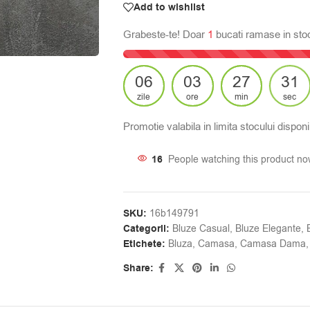
Add to wishlist
Grabeste-te! Doar
1
bucati ramase in sto
06
03
27
30
zile
ore
min
sec
Promotie valabila in limita stocului disponib
16
People watching this product no
SKU:
16b149791
Categorii:
Bluze Casual
,
Bluze Elegante
,
Etichete:
Bluza
,
Camasa
,
Camasa Dama
,
Share: