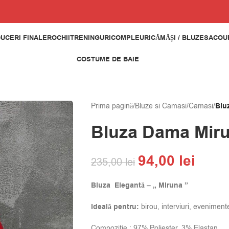
UCERI FINALE
ROCHII
TRENINGURI
COMPLEURI
CĂMĂȘI / BLUZE
SACOUR
COSTUME DE BAIE
Prima pagină
/
Bluze si Camasi
/
Camasi
/
Blu
Bluza Dama Mir
94,00
lei
235,00
lei
Bluza Elegantă – „
Miruna
”
Ideală pentru:
birou, interviuri, eveniment
Compozitie : 97% Poliester, 3% Elastan