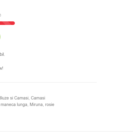
c
il.
w!
Bluze si Camasi
,
Camasi
maneca lunga
,
Miruna
,
rosie