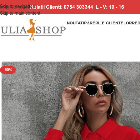
Skip to navigation
Relatii Clienti: 0754 303344 L - V: 10 - 16
tatus Comanda
Skip to main content
NOUTATI
PĂRERILE CLIENTELOR
RED
-60%