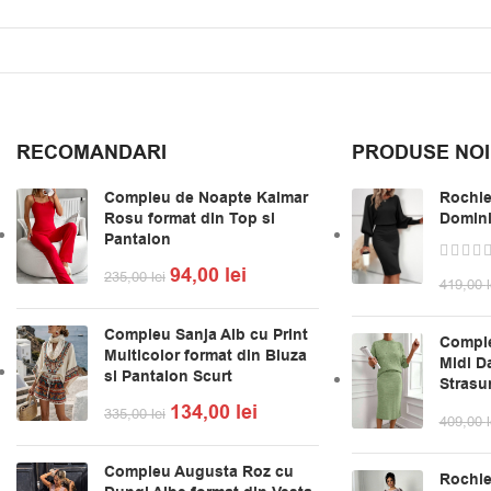
RECOMANDARI
PRODUSE NOI
Compleu de Noapte Kalmar
Rochie
Rosu format din Top si
Domini
Pantalon
94,00
lei
235,00
lei
419,00
l
Compleu Sanja Alb cu Print
Comple
Multicolor format din Bluza
Midi Da
si Pantalon Scurt
Strasur
134,00
lei
335,00
lei
409,00
l
Compleu Augusta Roz cu
Rochie