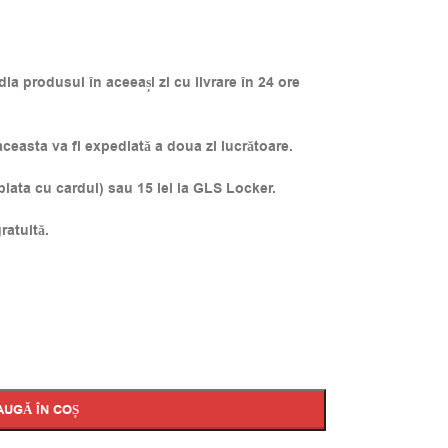
a produsul în aceeași zi cu livrare în 24 ore
easta va fi expediată a doua zi lucrătoare.
 plata cu cardul) sau 15 lei la GLS Locker.
ratuită.
AUGĂ ÎN COȘ