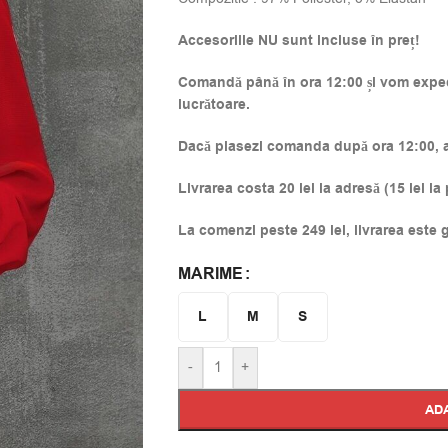
Accesoriile NU sunt incluse în preț!
Comandă până în ora 12:00 și vom expedi
lucrătoare.
Dacă plasezi comanda după ora 12:00, ac
Livrarea costa 20 lei la adresă (15 lei la
La comenzi peste 249 lei, livrarea este g
MARIME
Alternative:
L
M
S
-
+
AD