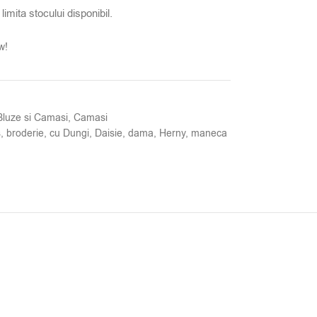
limita stocului disponibil.
w!
Bluze si Camasi
,
Camasi
s
,
broderie
,
cu Dungi
,
Daisie
,
dama
,
Herny
,
maneca