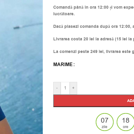
Comandă până în ora 12:00 și vom expedi
lucrătoare.
Dacă plasezi comanda după ora 12:00, ac
Livrarea costa 20 lei la adresă (15 lei la
La comenzi peste 249 lei, livrarea este g
MARIME
Alternative:
-
+
AD
07
18
zile
ore