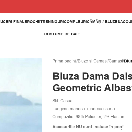
UCERI FINALE
ROCHII
TRENINGURI
COMPLEURI
CĂMĂȘI / BLUZE
SACOUR
COSTUME DE BAIE
Prima pagină
/
Bluze si Camasi
/
Camasi
/
Blu
Bluza Dama Daisi
Geometric Albas
Stil: Casual
Lungime maneca: maneca scurta
Compozitie:
98% Poliester, 2% Elastan
Accesoriile NU sunt incluse în preț!