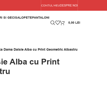
DESPRE NOI
CONTUL MEU
I SI GECI
SALOPETE
PANTALONI
0,00
LEI
za Dama Daisie Alba cu Print Geometric Albastru
e Alba cu Print
tru