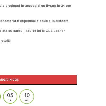
a produsul în aceeași zi cu livrare în 24 ore
easta va fi expediată a doua zi lucrătoare.
 plata cu cardul) sau 15 lei la GLS Locker.
ratuită.
AUGĂ ÎN COȘ
05
39
min
sec