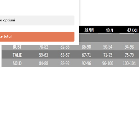
e opțiuni
e totul