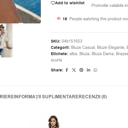
Add to wishlist
Promotie valabila in 
16
People watching this product no
SKU:
04b151653
Categorii:
Bluze Casual
,
Bluze Elegante
,
Etichete:
alba
,
Bluza
,
Bluza Dama
,
Brays
scurta
Share:
RIERE
INFORMAȚII SUPLIMENTARE
RECENZII (0)