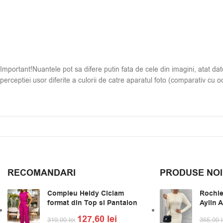
Important!Nuantele pot sa difere putin fata de cele din imagini, atat dator
perceptiei usor diferite a culorii de catre aparatul foto (comparativ cu oc
RECOMANDARI
PRODUSE NOI
Compleu Heidy Ciclam
Rochie
format din Top si Pantalon
Aylin 
127,60
lei
319,00
lei
355,00
l