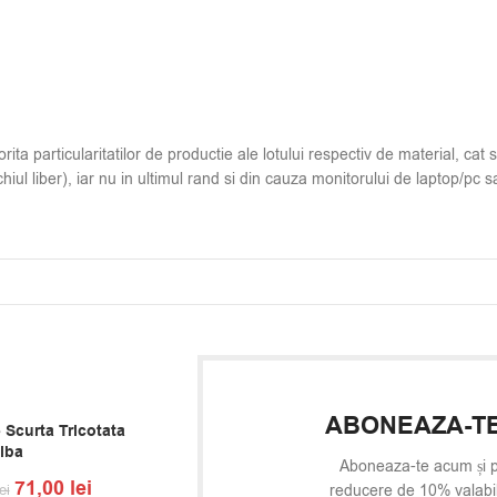
ita particularitatilor de productie ale lotului respectiv de material, cat s
hiul liber), iar nu in ultimul rand si din cauza monitorului de laptop/pc sa
ABONEAZA-TE
 Scurta Tricotata
Alba
Aboneaza-te acum și p
71,00
lei
ei
reducere de 10% valabi