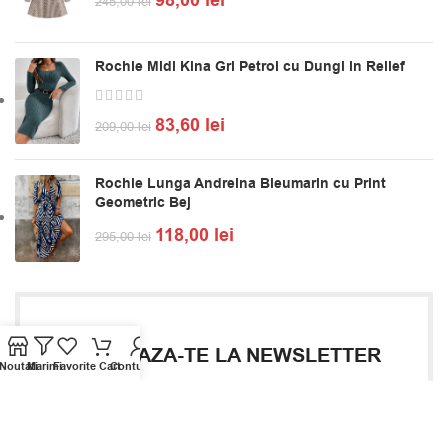
98,00
lei
245,00
lei
Rochie Midi Kina Gri Petrol cu Dungi in Relief
83,60
lei
209,00
lei
Rochie Lunga Andreina Bleumarin cu Print
Geometric Bej
118,00
lei
295,00
lei
ABONEAZA-TE LA NEWSLETTER
Noutati
Marimi
Favorite
Cart
Contul Meu
Aboneaza-te acum și primești pe email un cupon de
reducere de 10% valabil pentru următoarea comandă.