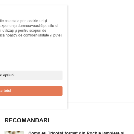
ile colectate prin cookie-uri și
i experiența dumneavoastră pe site-ul
 utilizați și pentru scopuri de
ica noastră de confidențialitate și puteți
e opțiuni
e totul
RECOMANDARI
Compleu Tricotat format din Rochie jambiere si