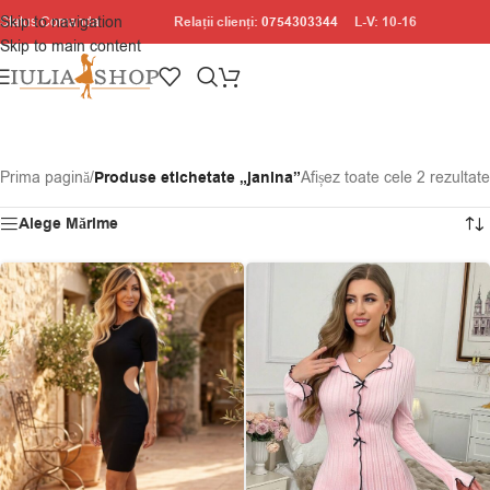
Skip to navigation
Relații clienți:
0754303344
L-V: 10-16
Status Comanda
Skip to main content
Prima pagină
/
Produse etichetate „janina”
Afișez toate cele 2 rezultate
Alege Mărime