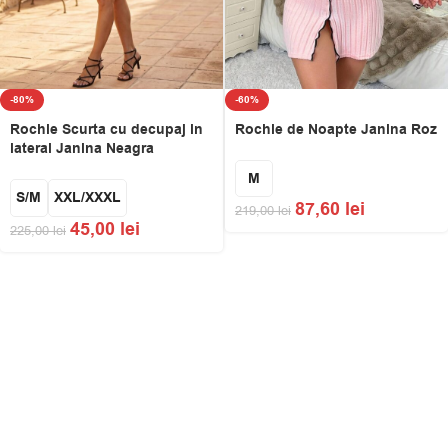
-60%
-80%
Rochie de Noapte Janina Roz
Rochie Scurta cu decupaj in
lateral Janina Neagra
M
S/M
XXL/XXXL
87,60
lei
219,00
lei
45,00
lei
225,00
lei