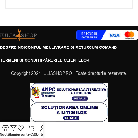
DESPRE NOI
CONTUL MEU
LIVRARE SI RETUR
CUM COMAND
TERMENI SI CONDITII
PĂRERILE CLIENTELOR
Copyright
2024 IULIASHOP.RO . Toate drepturile rezervate.
Gina din Galati a cumparat
Bluza Dama Steven Alba cu Print Floral Albastru
About 5 hours ago
Noutati
Marimi
Favorite
Cart
Contul Meu