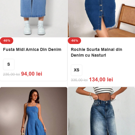
-60%
-60%
Fusta Midi Arnica Din Denim
Rochie Scurta Mainal din
Denim cu Nasturi
S
XS
94,00
lei
235,00
lei
134,00
lei
335,00
lei