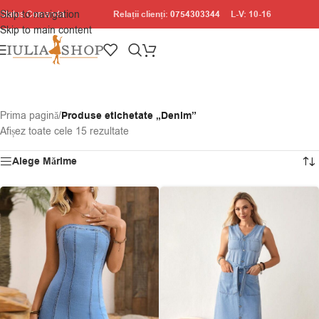
Skip to navigation
Relații clienți:
0754303344
L-V: 10-16
Status Comanda
Skip to main content
Prima pagină
/
Produse etichetate „Denim”
Afișez toate cele 15 rezultate
Alege Mărime