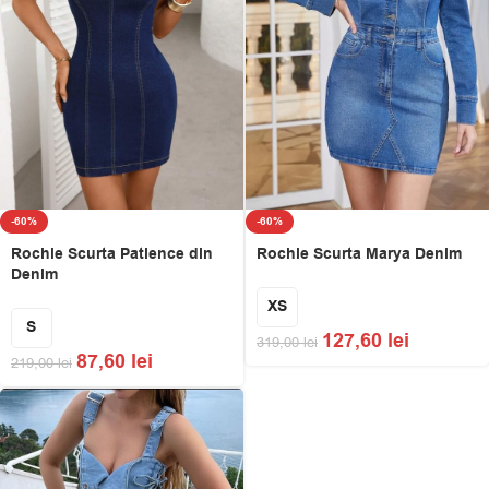
-60%
-60%
Rochie Scurta Patience din
Rochie Scurta Marya Denim
Denim
XS
S
127,60
lei
319,00
lei
87,60
lei
219,00
lei