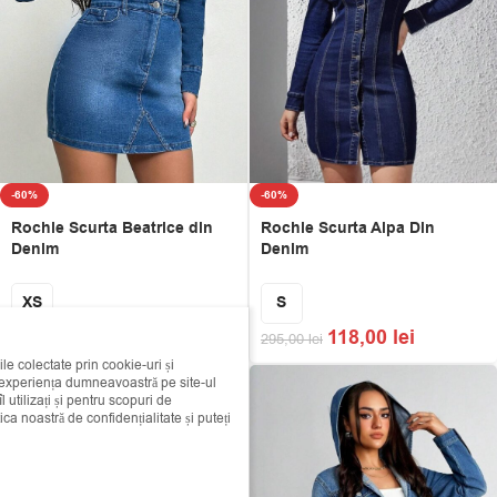
-60%
-60%
Rochie Scurta Beatrice din
Rochie Scurta Alpa Din
Denim
Denim
XS
S
138,00
lei
118,00
lei
345,00
lei
295,00
lei
ile colectate prin cookie-uri și
i experiența dumneavoastră pe site-ul
 utilizați și pentru scopuri de
ica noastră de confidențialitate și puteți