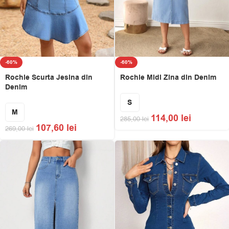
-60%
-60%
Rochie Scurta Jesina din
Rochie Midi Zina din Denim
Denim
S
M
114,00
lei
285,00
lei
107,60
lei
269,00
lei