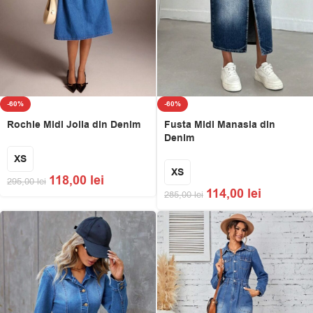
-60%
-60%
Rochie Midi Jolia din Denim
Fusta Midi Manasia din
Denim
XS
XS
118,00
lei
295,00
lei
114,00
lei
285,00
lei