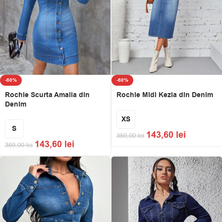
-60%
-60%
Rochie Scurta Amalia din
Rochie Midi Kezia din Denim
Denim
XS
S
143,60
lei
359,00
lei
143,60
lei
359,00
lei