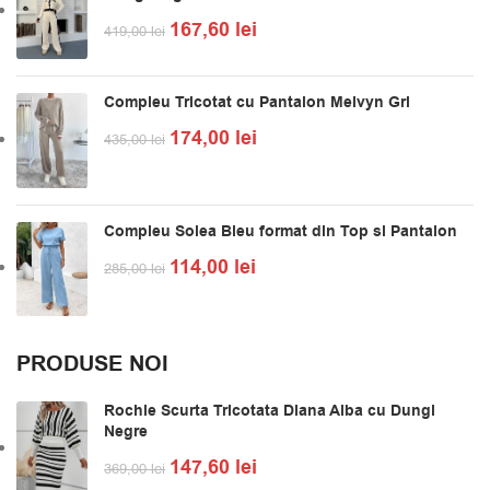
167,60
lei
419,00
lei
Compleu Tricotat cu Pantalon Melvyn Gri
174,00
lei
435,00
lei
Compleu Solea Bleu format din Top si Pantalon
114,00
lei
285,00
lei
PRODUSE NOI
Rochie Scurta Tricotata Diana Alba cu Dungi
Negre
147,60
lei
369,00
lei