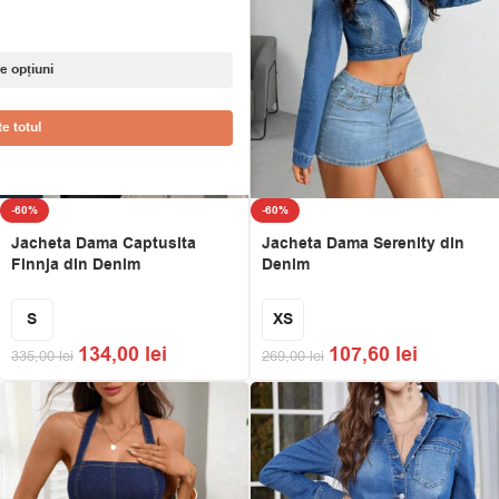
e opțiuni
e totul
-60%
-60%
Jacheta Dama Captusita
Jacheta Dama Serenity din
Finnja din Denim
Denim
S
XS
134,00
lei
107,60
lei
335,00
lei
269,00
lei