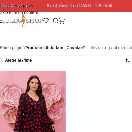
Skip to navigation
Relații clienți:
0754303344
L-V: 10-16
Status Comanda
Skip to main content
Prima pagină
/
Produse etichetate „Caspian”
Afișez singurul rezultat
Alege Mărime