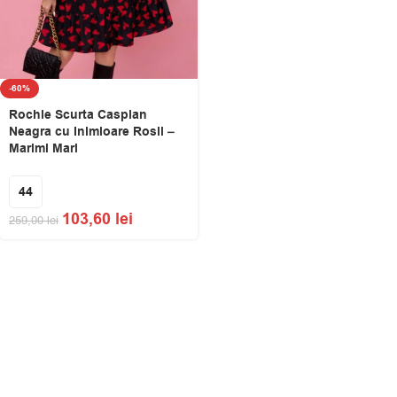
-60%
Rochie Scurta Caspian
Neagra cu Inimioare Rosii –
Marimi Mari
44
103,60
lei
259,00
lei