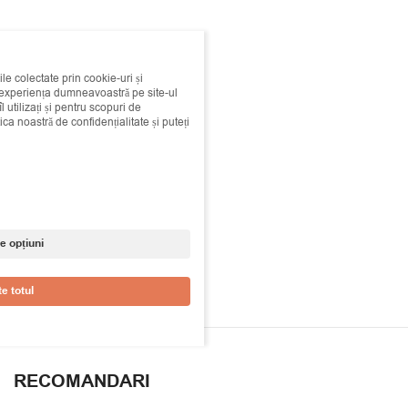
ile colectate prin cookie-uri și
i experiența dumneavoastră pe site-ul
 utilizați și pentru scopuri de
ica noastră de confidențialitate și puteți
e opțiuni
e totul
RECOMANDARI