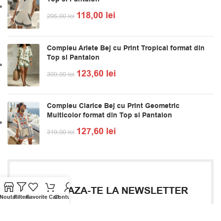
118,00
lei
295,00
lei
Compleu Arlete Bej cu Print Tropical format din
Top si Pantalon
123,60
lei
309,00
lei
Compleu Clarice Bej cu Print Geometric
Multicolor format din Top si Pantalon
127,60
lei
319,00
lei
ABONEAZA-TE LA NEWSLETTER
Noutati
Filters
Favorite
Cart
Contul Meu
Aboneaza-te acum și primești pe email un cupon de
reducere de 10% valabil pentru următoarea comandă.