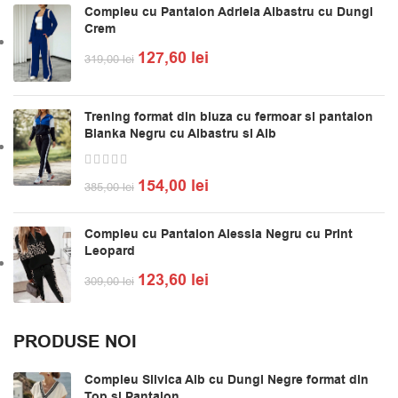
Compleu cu Pantalon Adriela Albastru cu Dungi
Crem
127,60
lei
319,00
lei
Trening format din bluza cu fermoar si pantalon
Bianka Negru cu Albastru si Alb
154,00
lei
385,00
lei
Compleu cu Pantalon Alessia Negru cu Print
Leopard
123,60
lei
309,00
lei
PRODUSE NOI
Compleu Silvica Alb cu Dungi Negre format din
Top si Pantalon