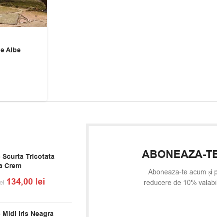
ne Albe
ABONEAZA-TE
 Scurta Tricotata
a Crem
Aboneaza-te acum și p
134,00
lei
ei
reducere de 10% valabi
 Midi Iris Neagra