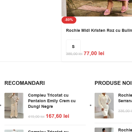
-80%
Rochie Midi Kristen Roz cu Buli
S
77,00
lei
385,00
lei
RECOMANDARI
PRODUSE NOI
Compleu Tricotat cu
Rochie
Pantalon Emily Crem cu
Serran
Dungi Negre
335,00
l
167,60
lei
419,00
lei
Rochie