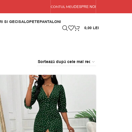
DESPRE NOI
CONTUL MEU
I SI GECI
SALOPETE
PANTALONI
0,00
LEI