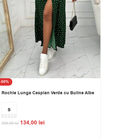
-60%
Rochie Lunga Caspian Verde cu Buline Albe
S
134,00
lei
335,00
lei