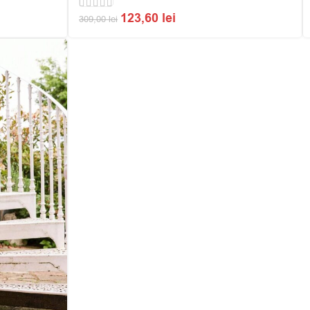
123,60
lei
309,00
lei