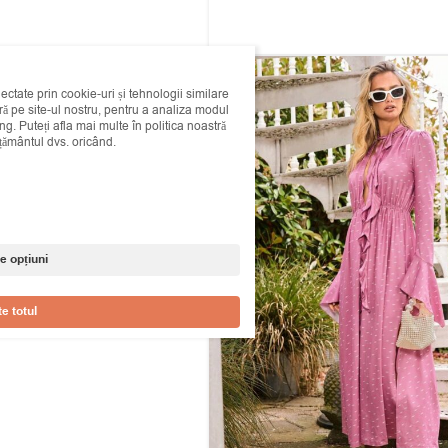
lectate prin cookie-uri și tehnologii similare
 pe site-ul nostru, pentru a analiza modul
ing. Puteți afla mai multe în politica noastră
mțământul dvs. oricând.
e opțiuni
e totul