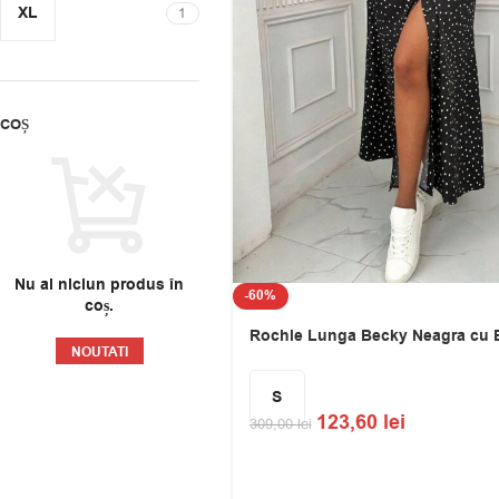
XL
1
COȘ
Nu ai niciun produs în
-60%
coș.
Rochie Lunga Becky Neagra cu B
NOUTATI
S
123,60
lei
309,00
lei