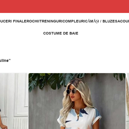
UCERI FINALE
ROCHII
TRENINGURI
COMPLEURI
CĂMĂȘI / BLUZE
SACOUR
COSTUME DE BAIE
uline”